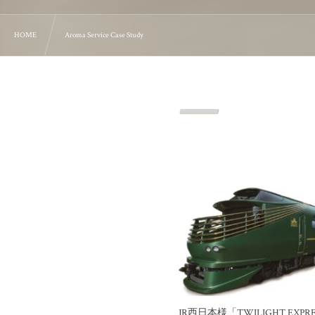
HOME
Aroma Service Case Study
JR西日本様「TWILIGHT EXPR