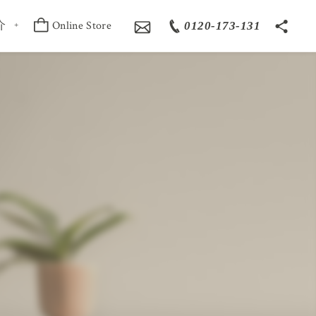
介
Online Store
0120-173-131