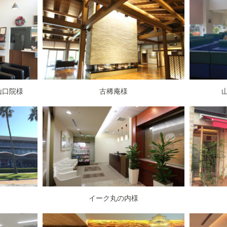
山口院様
古稀庵様
イーク丸の内様