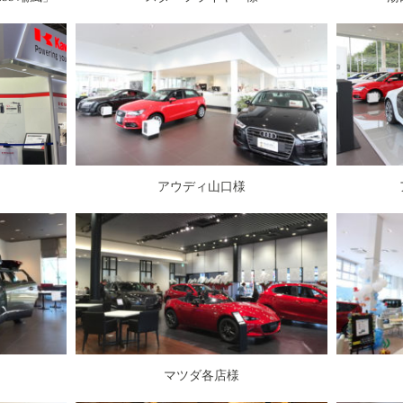
アウディ山口様
マツダ各店様