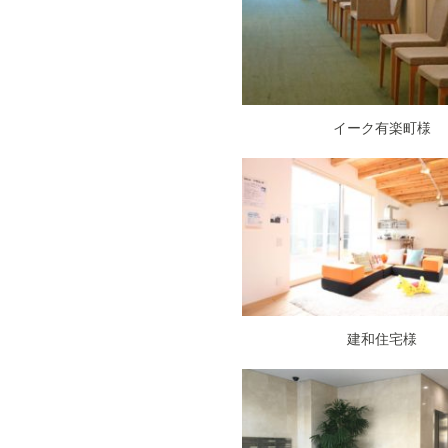
イーク有楽町様
建和住宅様