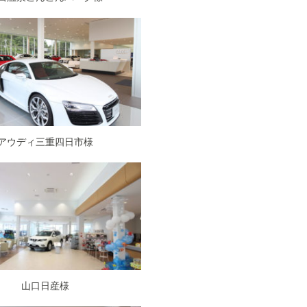
アウディ三重四日市様
山口日産様