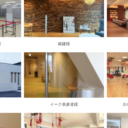
様
銘建様
お
イーク表参道様