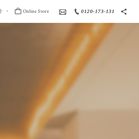
介
Online Store
0120-173-131