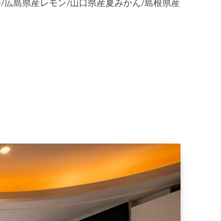
字
/
広島県産レモン
/
山口県産夏みかん
/
島根県産