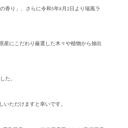
の香り」、さらに令和
5
年
8
月
2
日より瑞風ラ
原産にこだわり厳選した木々や植物から抽出
ました。
しいただけますと幸いです。