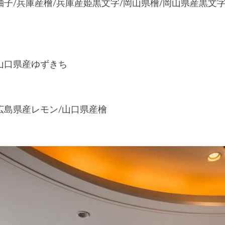
柚子
/
兵庫産檜
/
兵庫産姫黒文字
/
岡山県檜
/
岡山県産黒文
山口県産ゆずきち
広島県産レモン
/
山口県産檜