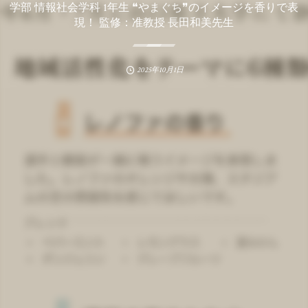
学部 情報社会学科 1年生 ❝やまぐち❞のイメージを香りで表
現！ 監修：准教授 長田和美先生
2025年10月1日