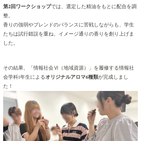
第2回ワークショップ
では、選定した精油をもとに配合を調
整。
香りの強弱やブレンドのバランスに苦戦しながらも、学生
たちは試行錯誤を重ね、イメージ通りの香りを創り上げま
した。
その結果、「情報社会Ⅵ（地域資源）」を履修する情報社
会学科1年生による
オリジナルアロマ6種類
が完成しまし
た！